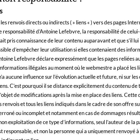
s
es renvois directs ou indirects ( » liens « ) vers des pages Inter
responsabilité d’Antoine Lefebvre, la responsabilité de celui-
ait pris connaissance de leur contenu auparavant et que s’il lui
ble d’empêcher leur utilisation si elles contenaient des informa
toine Lefebvre déclare expressément que les pages reliées au
nformations illégales au moment où le webmestre a placé les lie
a aucune influence sur l’évolution actuelle et future, ni sur le
iens. C’est pourquoi il se distance explicitement du contenu de 
 l’objet de modifications après la mise en place des liens. Cette
s renvois et tous les liens indiqués dans le cadre de son offre su
, erroné ou incomplet et notamment en cas de dommages résul
 non exploitation de ce type d’informations, seul l’auteur de la 
st responsable, et non la personne qui a uniquement renvoyé à 