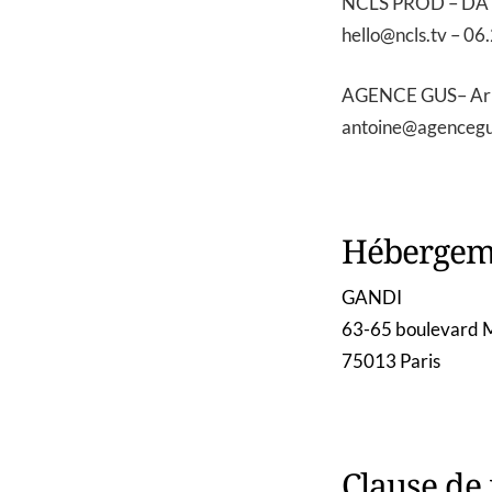
NCLS PROD – DA 
hello@ncls.tv – 06
AGENCE GUS– Arbo
antoine@agencegu
Hébergem
GANDI
63-65 boulevard 
75013 Paris
Clause de 