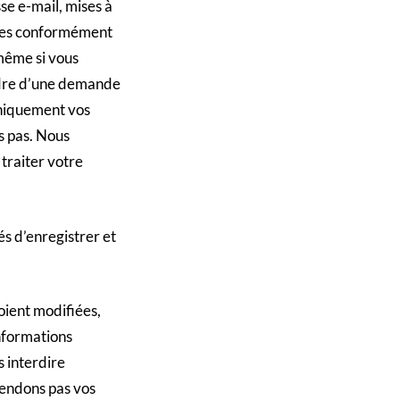
e e-mail, mises à
érées conformément
-même si vous
adre d’une demande
uniquement vos
s pas. Nous
traiter votre
gés d’enregistrer et
ient modifiées,
informations
s interdire
vendons pas vos