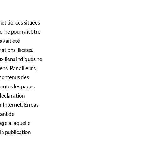
net tierces situées
ci ne pourrait être
 avait été
tions illicites.
x liens indiqués ne
ns. Par ailleurs,
s contenus des
toutes les pages
 déclaration
r Internet. En cas
tant de
page à laquelle
la publication