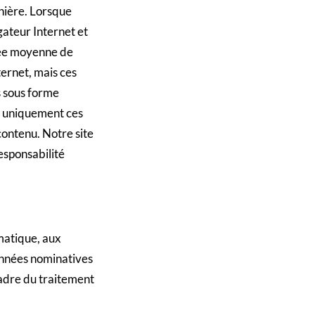
nière. Lorsque
gateur Internet et
rée moyenne de
ternet, mais ces
s sous forme
ns uniquement ces
 contenu. Notre site
esponsabilité
rmatique, aux
données nominatives
cadre du traitement