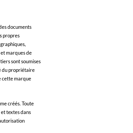
, des documents
es propres
 graphiques,
s et marques de
 tiers sont soumises
é du propriétaire
ue cette marque
même créés. Toute
 et textes dans
autorisation